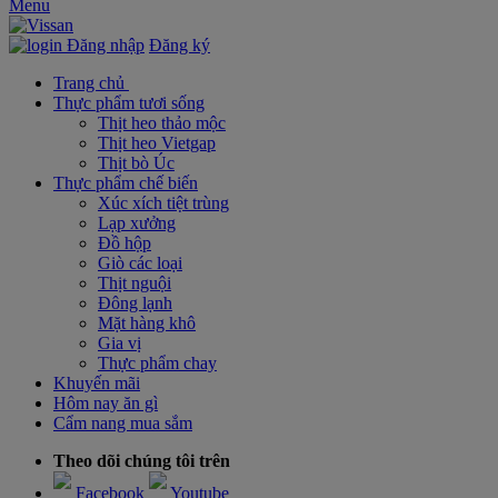
Menu
Đăng nhập
Đăng ký
Trang chủ
Thực phẩm tươi sống
Thịt heo thảo mộc
Thịt heo Vietgap
Thịt bò Úc
Thực phẩm chế biến
Xúc xích tiệt trùng
Lạp xưởng
Đồ hộp
Giò các loại
Thịt nguội
Đông lạnh
Mặt hàng khô
Gia vị
Thực phẩm chay
Khuyến mãi
Hôm nay ăn gì
Cẩm nang mua sắm
Theo dõi chúng tôi trên
Facebook
Youtube