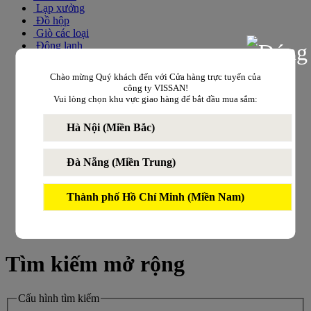
Lạp xưởng
Đồ hộp
Giò các loại
Đông lạnh
Thịt nguội
Chào mừng Quý khách đến với Cửa hàng trực tuyến của
công ty VISSAN!
Vui lòng chọn khu vực giao hàng để bắt đầu mua sắm:
Chế biến khô
Hà Nội (Miền Bắc)
Gia vị
Đà Nẵng (Miền Trung)
Thực phẩm chay
Thịt heo
Thịt bò
Thành phố Hồ Chí Minh (Miền Nam)
Xúc xích
Lạp xưởng
Đồ hộp
Tìm kiếm mở rộng
Cấu hình tìm kiếm