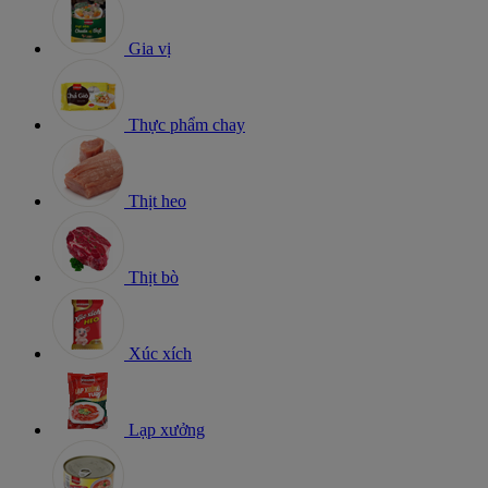
Gia vị
Thực phẩm chay
Thịt heo
Thịt bò
Xúc xích
Lạp xưởng