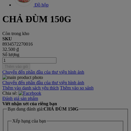
Đồ hộp
CHẢ ĐÙM 150G
Còn trong kho
SKU
8934572270016
32.500 ₫
Số lượng
Thêm vào giỏ
Chuyển đến phần đầu của thư viện hình ảnh
Chuyển đến phần đầu của thư viện hình ảnh
Thêm vào danh sách yêu thích
Thêm vào so sánh
Chia sẻ:
Đánh giá sản phẩm
Viết nhận xét của riêng bạn
Bạn đang đánh giá:
CHẢ ĐÙM 150G
Xếp hạng của bạn