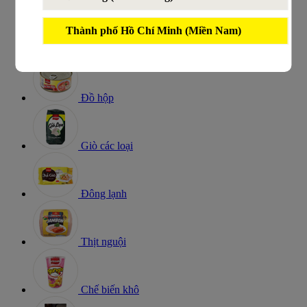
Xúc xích
Thành phố Hồ Chí Minh (Miền Nam)
Lạp xưởng
Đồ hộp
Giò các loại
Đông lạnh
Thịt nguội
Chế biến khô