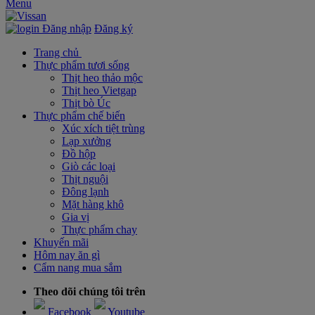
Menu
Đăng nhập
Đăng ký
Trang chủ
Thực phẩm tươi sống
Thịt heo thảo mộc
Thịt heo Vietgap
Thịt bò Úc
Thực phẩm chế biến
Xúc xích tiệt trùng
Lạp xưởng
Đồ hộp
Giò các loại
Thịt nguội
Đông lạnh
Mặt hàng khô
Gia vị
Thực phẩm chay
Khuyến mãi
Hôm nay ăn gì
Cẩm nang mua sắm
Theo dõi chúng tôi trên
Facebook
Youtube