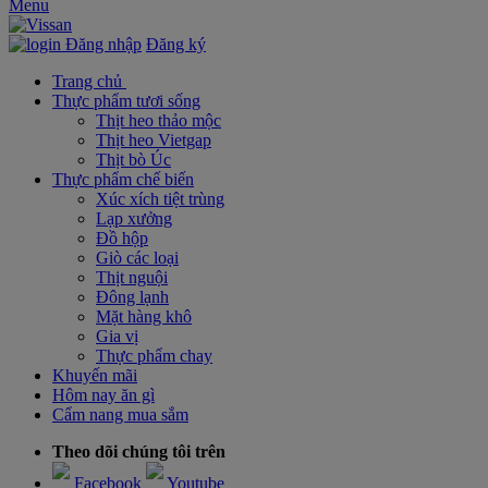
Menu
Đăng nhập
Đăng ký
Trang chủ
Thực phẩm tươi sống
Thịt heo thảo mộc
Thịt heo Vietgap
Thịt bò Úc
Thực phẩm chế biến
Xúc xích tiệt trùng
Lạp xưởng
Đồ hộp
Giò các loại
Thịt nguội
Đông lạnh
Mặt hàng khô
Gia vị
Thực phẩm chay
Khuyến mãi
Hôm nay ăn gì
Cẩm nang mua sắm
Theo dõi chúng tôi trên
Facebook
Youtube