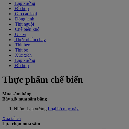
Lạp xưởng
Đồ hộp
Giò các loại
Đông lạnh
Thịt nguội
Chế biến khô
Gia vị
Thực phẩm chay
Thịt heo
Thịt bò
Xúc xích
Lạp xưởng
Đồ hộp
Thực phẩm chế biến
Mua sắm bằng
Bây giờ mua sắm bằng
Nhóm
Lạp xưởng
Loại bỏ mục này
Xóa tất cả
Lựa chọn mua sắm