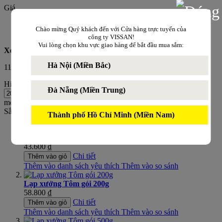
Giá
0 ₫
-
100.000 ₫
7
sản phẩm
Chào mừng Quý khách đến với Cửa hàng trực tuyến của
100.000 ₫
và cao hơn
4
sản phẩm
công ty VISSAN!
Vui lòng chọn khu vực giao hàng để bắt đầu mua sắm:
Xem dưới dạng
Lưới
Danh sách
Hà Nội (Miền Bắc)
11
mục
Hiển thị
Đà Nẵng (Miền Trung)
mỗi trang
Sắp xếp theo
Thiết lập theo hướng giảm dần
Thành phố Hồ Chí Minh (Miền Nam)
Lạp Xưởng MQL Mini 200g
43.600 ₫
Chi tiết
Thêm vào giỏ
Thêm vào danh sách yêu thích
Thêm vào so sánh
Lạp xưởng Tôm gói 200g
58.800 ₫
Chi tiết
Thêm vào giỏ
Thêm vào danh sách yêu thích
Thêm vào so sánh