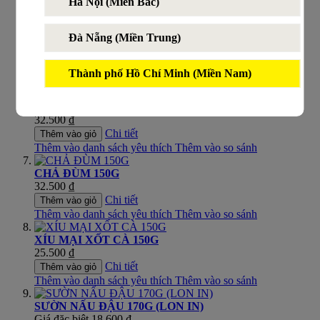
Hà Nội (Miền Bắc)
CHẢ LỤA BÌ ỚT XIÊM VISSAN 40G*2
Giá đặc biệt
9.000 ₫
Đà Nẵng (Miền Trung)
50%
Giá thông thường
18.000 ₫
Chi tiết
Thêm vào giỏ
Thành phố Hồ Chí Minh (Miền Nam)
Thêm vào danh sách yêu thích
Thêm vào so sánh
MẮM CHƯNG TRỨNG VỊT MUỐI 150G
32.500 ₫
Chi tiết
Thêm vào giỏ
Thêm vào danh sách yêu thích
Thêm vào so sánh
CHẢ ĐÙM 150G
32.500 ₫
Chi tiết
Thêm vào giỏ
Thêm vào danh sách yêu thích
Thêm vào so sánh
XÍU MẠI XỐT CÀ 150G
25.500 ₫
Chi tiết
Thêm vào giỏ
Thêm vào danh sách yêu thích
Thêm vào so sánh
SƯỜN NẤU ĐẬU 170G (LON IN)
Giá đặc biệt
18.600 ₫