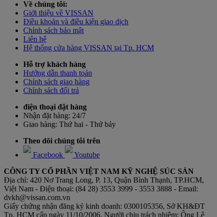
Về chúng tôi:
Giới thiệu về VISSAN
Điều khoản và điều kiện giao dịch
Chính sách bảo mật
Liên hệ
Hệ thống cửa hàng VISSAN tại Tp. HCM
Hỗ trợ khách hàng
Hướng dẫn thanh toán
Chính sách giao hàng
Chính sách đổi trả
điện thoại đặt hàng
Nhận đặt hàng:
24/7
Giao hàng:
Thứ hai - Thứ bảy
Theo dõi chúng tôi trên
Facebook
Youtube
CÔNG TY CỔ PHẦN VIỆT NAM KỸ NGHỆ SÚC SẢN
Địa chỉ: 420 Nơ Trang Long, P. 13, Quận Bình Thạnh, TP.HCM,
Việt Nam - Điện thoại: (84 28) 3553 3999 - 3553 3888 - Email:
dvkh@vissan.com.vn
Giấy chứng nhận đăng ký kinh doanh: 0300105356, Sở KH&ĐT
Tp. HCM cấp ngày 11/10/2006. Người chịu trách nhiệm: Ông Lê