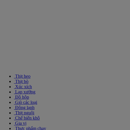
Thịt heo
Thịt bò
Xúc xích
Lạp xưởng
Đồ hộp
Giò các loại
Đông lạnh
Thịt nguội
Chế biến khô
Gia vị
Thực phẩm chay