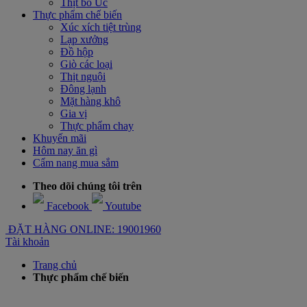
Thịt bò Úc
Thực phẩm chế biến
Xúc xích tiệt trùng
Lạp xưởng
Đồ hộp
Giò các loại
Thịt nguội
Đông lạnh
Mặt hàng khô
Gia vị
Thực phẩm chay
Khuyến mãi
Hôm nay ăn gì
Cẩm nang mua sắm
Theo dõi chúng tôi trên
Facebook
Youtube
ĐẶT HÀNG ONLINE: 19001960
Tài khoản
Trang chủ
Thực phẩm chế biến