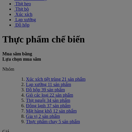
Thịt heo
Thịt bò
Xúc xích
Lạp xưởng
Đồ hộp
Thực phẩm chế biến
Mua sắm bằng
Lựa chọn mua sắm
Nhóm
Xúc xích tiệt trùng
21
sản phẩm
Lạp xưởng
11
sản phẩm
Đồ hộp
39
sản phẩm
Giò các loại
22
sản phẩm
Thịt nguội
34
sản phẩm
Đông lạnh
37
sản phẩm
Mặt hàng khô
12
sản phẩm
Gia vị
2
sản phẩm
Thực phẩm chay
5
sản phẩm
Giá