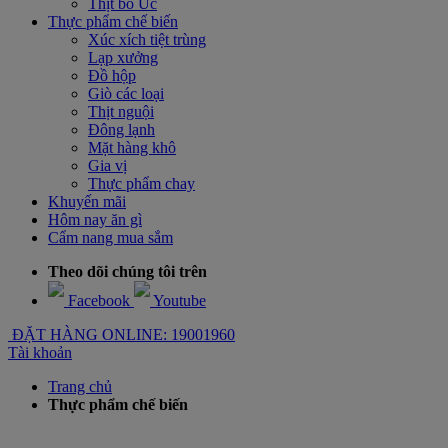
Thịt bò Úc
Thực phẩm chế biến
Xúc xích tiệt trùng
Lạp xưởng
Đồ hộp
Giò các loại
Thịt nguội
Đông lạnh
Mặt hàng khô
Gia vị
Thực phẩm chay
Khuyến mãi
Hôm nay ăn gì
Cẩm nang mua sắm
Theo dõi chúng tôi trên
Facebook
Youtube
ĐẶT HÀNG ONLINE: 19001960
Tài khoản
Trang chủ
Thực phẩm chế biến