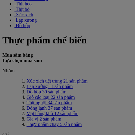
Thịt heo
Thịt bò
Xúc xích
Lạp xưởng
Đồ hộp
Thực phẩm chế biến
Mua sắm bằng
Lựa chọn mua sắm
Nhóm
Xúc xích tiệt trùng
21
sản phẩm
Lạp xưởng
11
sản phẩm
Đồ hộp
39
sản phẩm
Giò các loại
22
sản phẩm
Thịt nguội
34
sản phẩm
Đông lạnh
37
sản phẩm
Mặt hàng khô
12
sản phẩm
Gia vị
2
sản phẩm
Thực phẩm chay
5
sản phẩm
Giá