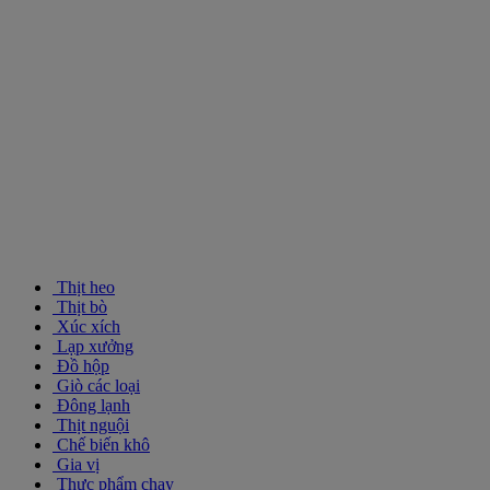
Thịt heo
Thịt bò
Xúc xích
Lạp xưởng
Đồ hộp
Giò các loại
Đông lạnh
Thịt nguội
Chế biến khô
Gia vị
Thực phẩm chay