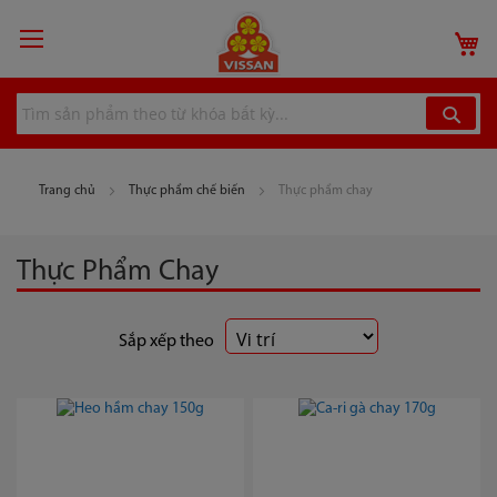
Chuyển
đến
G
nội
dung
Trang chủ
Thực phẩm chế biến
Thực phẩm chay
Thực Phẩm Chay
Sắp xếp theo