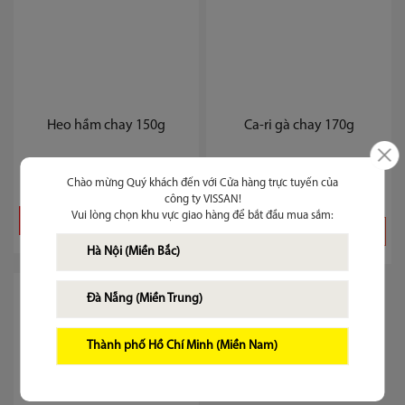
Heo hầm chay 150g
Ca-ri gà chay 170g
14.100 ₫
Chào mừng Quý khách đến với Cửa hàng trực tuyến của
15.800 ₫
công ty VISSAN!
Vui lòng chọn khu vực giao hàng để bắt đầu mua sắm:
Thêm vào giỏ
Chi tiết
Thêm vào giỏ
Chi tiết
Hà Nội (Miền Bắc)
Đà Nẵng (Miền Trung)
Thành phố Hồ Chí Minh (Miền Nam)