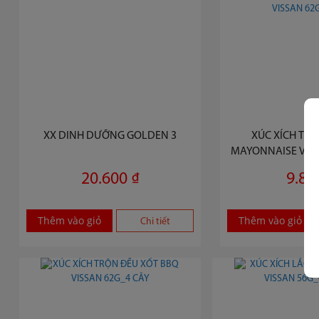
XX DINH DƯỠNG GOLDEN 3
XÚC XÍCH TR
MAYONNAISE VỊ C
62G_4
20.600 ₫
9.80
Thêm vào giỏ
Thêm vào giỏ
Chi tiết