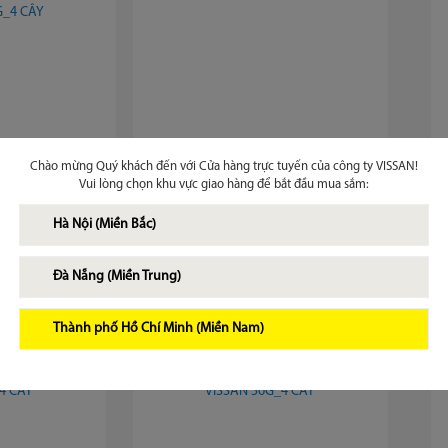
Chào mừng Quý khách đến với Cửa hàng trực tuyến của công ty VISSAN!
Vui lòng chọn khu vực giao hàng để bắt đầu mua sắm:
ỘN ĐỀU XỐT
XÚC XÍCH TRỘN ĐỀU XỐT
À CHUA VISSAN
TAMARIND VISSAN 62G_4 CÂY
Hà Nội (Miền Bắc)
 CÂY
0 ₫
9.800 ₫
Đà Nẵng (Miền Trung)
Thêm vào giỏ
Chi tiết
Chi tiết
Thành phố Hồ Chí Minh (Miền Nam)