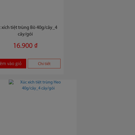
 xích tiệt trùng Bò 40g/cây_4
cây/gói
16.900 ₫
êm vào giỏ
Chi tiết