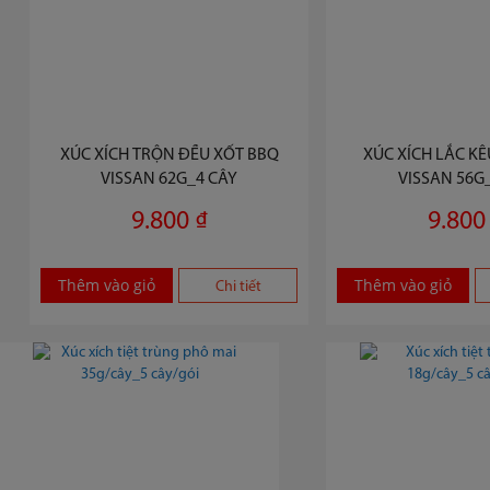
XÚC XÍCH TRỘN ĐỀU XỐT BBQ
XÚC XÍCH LẮC KÊU
VISSAN 62G_4 CÂY
VISSAN 56G
9.800 ₫
9.800
Thêm vào giỏ
Thêm vào giỏ
Chi tiết