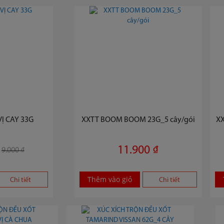
 CAY 33G
XXTT BOOM BOOM 23G_5 cây/gói
X
11.900 ₫
9.000 ₫
Thêm vào giỏ
Chi tiết
Chi tiết