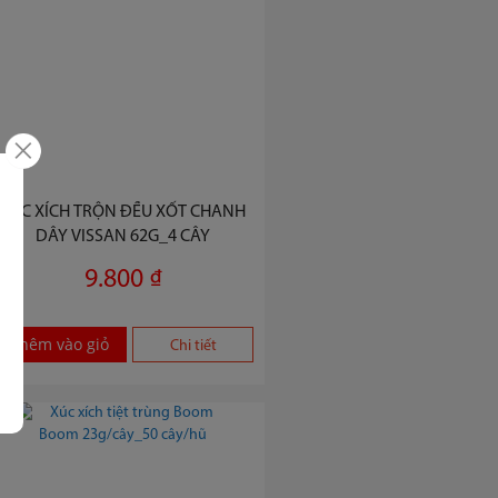
XÚC XÍCH TRỘN ĐỀU XỐT CHANH
DÂY VISSAN 62G_4 CÂY
9.800 ₫
Thêm vào giỏ
Chi tiết