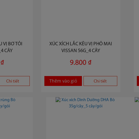
 VỊ BƠ TỎI
XÚC XÍCH LẮC KÊU VỊ PHÔ MAI
_4 CÂY
VISSAN 56G_4 CÂY
 ₫
9.800 ₫
Thêm vào giỏ
Chi tiết
Chi tiết