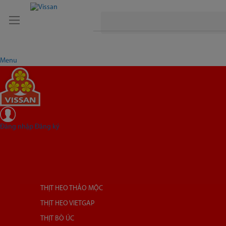
Menu
Đăng nhập
Đăng ký
THỊT HEO THẢO MỘC
THỊT HEO VIETGAP
THỊT BÒ ÚC