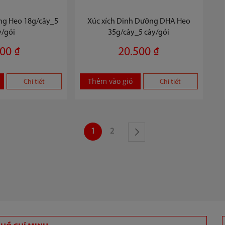
rùng Heo 18g/cây_5
Xúc xích Dinh Dưỡng DHA Heo
y/gói
35g/cây_5 cây/gói
00 ₫
20.500 ₫
Thêm vào giỏ
Chi tiết
Chi tiết
Trang
Bạn đang đọc trang
Trang
1
2
Trang
Tiếp theo