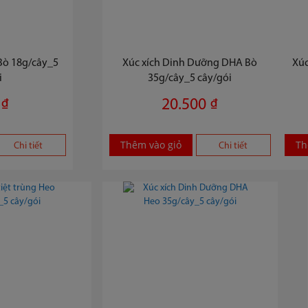
 Bò 18g/cây_5
Xúc xích Dinh Dưỡng DHA Bò
Xúc
i
35g/cây_5 cây/gói
 ₫
20.500 ₫
Thêm vào giỏ
Th
Chi tiết
Chi tiết