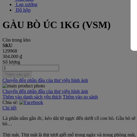
Lạp xưởng
Đồ hộp
GÀU BÒ ÚC 1KG (VSM)
Còn trong kho
SKU
129968
304.000 ₫
Số lượng
Thêm vào giỏ
Chuyển đến phần đầu của thư viện hình ảnh
Chuyển đến phần đầu của thư viện hình ảnh
Thêm vào danh sách yêu thích
Thêm vào so sánh
Chia sẻ:
Chi tiết
Là phần nằm gần ức, kéo dài từ ngực đến dưới cổ con bò. Gầu bò sẽ c
bò…
Thịt mát. Thịt mát là thịt tươi giết mổ trong ngày và trong phòng mát