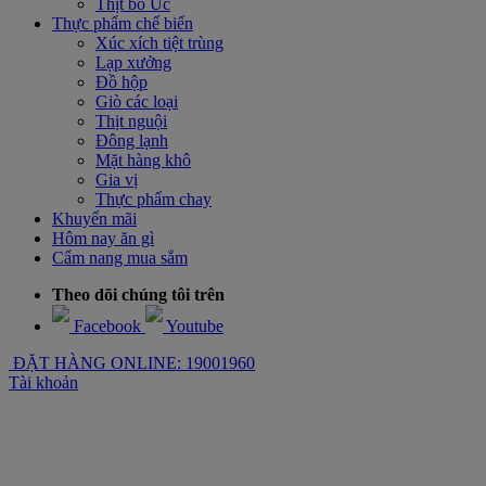
Thịt bò Úc
Thực phẩm chế biến
Xúc xích tiệt trùng
Lạp xưởng
Đồ hộp
Giò các loại
Thịt nguội
Đông lạnh
Mặt hàng khô
Gia vị
Thực phẩm chay
Khuyến mãi
Hôm nay ăn gì
Cẩm nang mua sắm
Theo dõi chúng tôi trên
Facebook
Youtube
ĐẶT HÀNG ONLINE: 19001960
Tài khoản