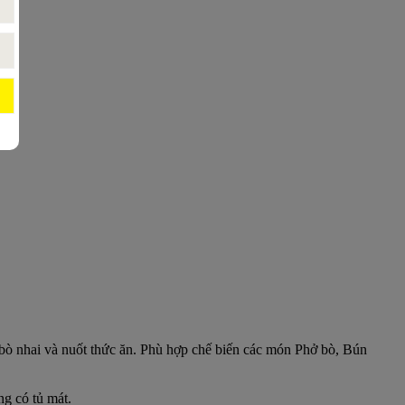
n bò nhai và nuốt thức ăn. Phù hợp chế biến các món Phở bò, Bún
ng có tủ mát.