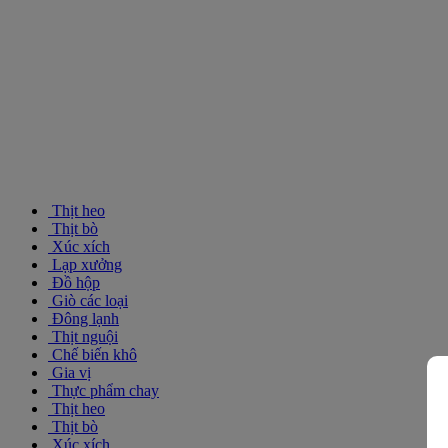
Thịt heo
Thịt bò
Xúc xích
Lạp xưởng
Đồ hộp
Giò các loại
Đông lạnh
Thịt nguội
Chế biến khô
Gia vị
Thực phẩm chay
Thịt heo
Thịt bò
Xúc xích