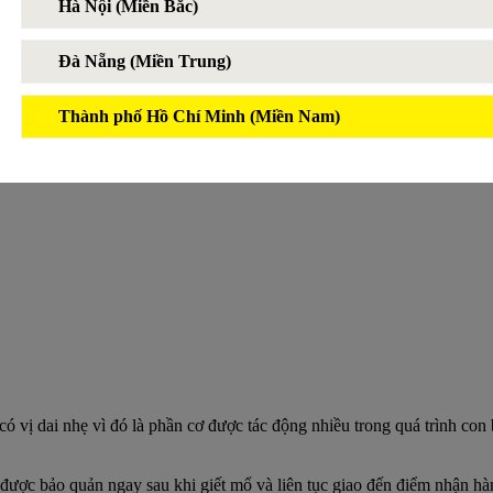
Hà Nội (Miền Bắc)
Đà Nẵng (Miền Trung)
Thành phố Hồ Chí Minh (Miền Nam)
ó vị dai nhẹ vì đó là phần cơ được tác động nhiều trong quá trình co
, được bảo quản ngay sau khi giết mổ và liên tục giao đến điểm nhận hà