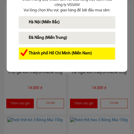
công ty VISSAN!
Vui lòng chọn khu vực giao hàng để bắt đầu mua sắm:
Hà Nội (Miền Bắc)
Đà Nẵng (Miền Trung)
Thành phố Hồ Chí Minh (Miền Nam)
Thịt gà xốt mayonnaise 85g
Cá ngừ xốt mayonnaise 85g
14.000 ₫
14.000 ₫
Thêm vào giỏ
Chi tiết
Thêm vào giỏ
Chi tiết