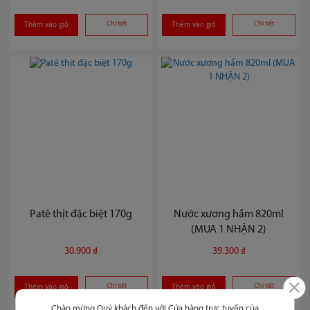
Thêm vào giỏ
Chi tiết
Thêm vào giỏ
Chi tiết
Patê thịt đặc biệt 170g
Nước xương hầm 820ml
(MUA 1 NHẬN 2)
30.900 ₫
39.300 ₫
Thêm vào giỏ
Chi tiết
Thêm vào giỏ
Chi tiết
Chào mừng Quý khách đến với Cửa hàng trực tuyến của