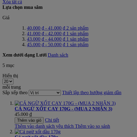
Xóa tất cả
Lựa chọn mua sắm
Giá
40.000 ₫
-
41.000 ₫
2
sản phẩm
41.000 ₫
-
42.000 ₫
1
sản phẩm
43.000 ₫
-
44.000 ₫
1
sản phẩm
45.000 ₫
-
50.000 ₫
1
sản phẩm
Xem dưới dạng
Lưới
Danh sách
5
mục
Hiển thị
mỗi trang
Sắp xếp theo
Thiết lập theo hướng giảm dần
CÁ NGỪ XỐT CAY 170G - (MUA 2 NHẬN 3)
45.000 ₫
Chi tiết
Thêm vào giỏ
Thêm vào danh sách yêu thích
Thêm vào so sánh