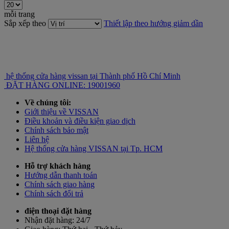
mỗi trang
Sắp xếp theo
Thiết lập theo hướng giảm dần
hệ thống cửa hàng vissan tại Thành phố Hồ Chí Minh
ĐẶT HÀNG ONLINE: 19001960
Về chúng tôi:
Giới thiệu về VISSAN
Điều khoản và điều kiện giao dịch
Chính sách bảo mật
Liên hệ
Hệ thống cửa hàng VISSAN tại Tp. HCM
Hỗ trợ khách hàng
Hướng dẫn thanh toán
Chính sách giao hàng
Chính sách đổi trả
điện thoại đặt hàng
Nhận đặt hàng:
24/7