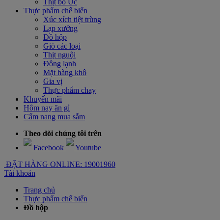
Thịt bò Úc
Thực phẩm chế biến
Xúc xích tiệt trùng
Lạp xưởng
Đồ hộp
Giò các loại
Thịt nguội
Đông lạnh
Mặt hàng khô
Gia vị
Thực phẩm chay
Khuyến mãi
Hôm nay ăn gì
Cẩm nang mua sắm
Theo dõi chúng tôi trên
Facebook
Youtube
ĐẶT HÀNG ONLINE: 19001960
Tài khoản
Trang chủ
Thực phẩm chế biến
Đồ hộp