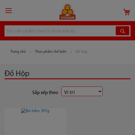
Chuyển
đến
G
nội
dung
Trang chủ
Thực phẩm chế biến
Đồ hộp
Đồ Hộp
Sắp xếp theo