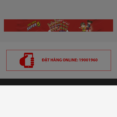
ĐẶT HÀNG ONLINE: 19001960
CÔNG TY CỔ PHẦN VIỆT NAM KỸ NGHỆ SÚC SẢN
Địa chỉ: 420 Nơ Trang Long, P. 13, Quận Bình Thạnh, TP.HCM, Việt Nam -
Điện thoại: (84 28) 3553 3999 - 3553 3888 - Email: dvkh@vissan.com.vn
Giấy chứng nhận đăng ký kinh doanh: 0300105356, Sở KH&ĐT Tp. HCM
cấp ngày 11/10/2006. Người chịu trách nhiệm: Ông Lê Minh Tuấn