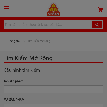
Chuyển
đến
G
nội
dung
Trang chủ
Tìm kiếm mở rộng
Tìm Kiếm Mở Rộng
Cấu hình tìm kiếm
Tên sản phẩm
MÃ SẢN PHẨM