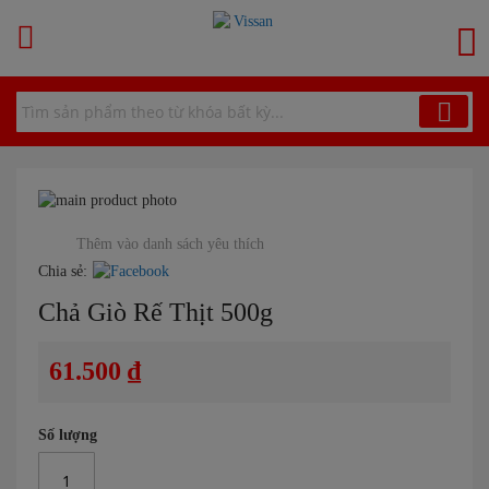
Chuyển
đến
G
nội
dung
Chuyển
đến
Chuyển
phần
đến
Thêm vào danh sách yêu thích
đầu
phần
Chia sẻ:
của
đầu
Chả Giò Rế Thịt 500g
thư
của
viện
thư
hình
viện
61.500 ₫
ảnh
hình
ảnh
Số lượng