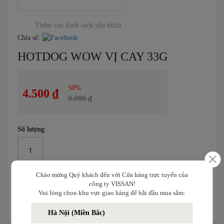
Chuyển
đến
Thêm vào danh sách yêu thích
phần
Chia sẻ:
đầu
HOTDOG WOW VỊ CAY 33G
của
thư
viện
hình
50%
4.500 ₫
ảnh
9.000 ₫
Số lượng
Chào mừng Quý khách đến với Cửa hàng trực tuyến của
công ty VISSAN!
Thêm vào giỏ
Vui lòng chọn khu vực giao hàng để bắt đầu mua sắm:
Hà Nội (Miền Bắc)