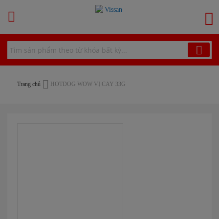
Chuyển
đến
G
nội
dung
Trang chủ
HOTDOG WOW VỊ CAY 33G
Chuyển
đến
phần
đầu
của
thư
viện
hình
ảnh