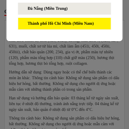
Đà Nẵng (Miền Trung)
CHI TIẾT
ĐÁNH GIÁ SẢN PHẨM
Thành phố Hồ Chí Minh (Miền Nam)
XX HOTDOG WOW! VỊ CAY
Thành phần: Thịt gà, mỡ heo, nước, chất ổn định (1412, 407, 508),
chất điều chỉnh độ acid (325, 262i), đường, chất điều vị (621, 627,
631), muối, chất xơ từ lúa mì, chất làm ẩm (451i, 450i, 450ii,
450iii), chất bảo quản (200, 234), gia vị ớt, phẩm màu tự nhiên
(120), phẩm màu tổng hợp (110) chất giữ màu (250), hương thịt
tổng hợp, hương thịt bò tổng hợp, ruột collagen.
Hướng dẫn sử dụng: Dùng ngay hoặc có thể chế biến thành các
món ăn khác. Thông tin cảnh báo: Không sử dụng sản phẩm có dấu
hiệu hư hỏng, bất thường. Không sử dụng cho người dị ứng hoặc
mẫn cảm với những thành phần có trong sản phẩm.
Hạn sử dụng và hướng dẫn bảo quản: 03 tháng kể từ ngày sản xuất,
liên tục ở nhiệt độ thường, tránh ánh nắng trực tiếp. 04 tháng kể từ
ngày sản xuất, bảo quản ở nhiệt độ từ 0°C đến 4°C.
Thông tin cảnh báo: Không sử dụng sản phẩm có dấu hiệu hư hỏng,
bất thường. Không sử dụng cho người dị ứng hoặc mẫn cảm với