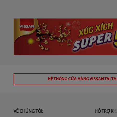
HỆ THỐNG CỬA HÀNG VISSAN TẠI T
VỀ CHÚNG TÔI:
HỖ TRỢ K