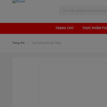
Tìm
TRANG CHỦ
THỰC PHẨM TƯ
Trang chủ
Lạp Xưởng Bò gói 500g
Chuyển
đến
phần
đầu
của
thư
viện
hình
ảnh