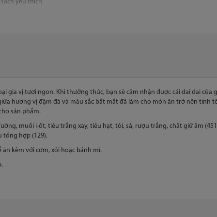
sách yêu thích
loại gia vị tươi ngon. Khi thưởng thức, bạn sẽ cảm nhận được cái dai dai
ời giữa hương vị đậm đà và màu sắc bắt mắt đã làm cho món ăn trở nên tinh 
 cho sản phẩm.
ng, muối i-ốt, tiêu trắng xay, tiêu hạt, tỏi, sả, rượu trắng, chất giữ ấm (451
u tổng hợp (129).
ể ăn kèm với cơm, xôi hoặc bánh mì.
.