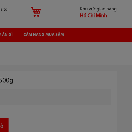
Khu vực giao hàng
Giỏ hàng
̉a tôi
Hồ Chí Minh
 ĂN GÌ
CẨM NANG MUA SẮM
 500g
ỏ