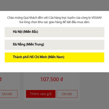
Chào mừng Quý khách đến với Cửa hàng trực tuyến của công ty VISSAN!
Vui lòng chọn khu vực giao hàng để bắt đầu mua sắm:
Hà Nội (Miền Bắc)
Đà Nẵng (Miền Trung)
Thành phố Hồ Chí Minh (Miền Nam)
ộ gói 200g
Lạp xưởng Mai Quế Lộ gói 500g
₫
107.500 ₫
Thêm vào giỏ
Chi tiết
Chi tiết