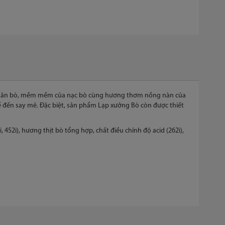
 của gân bò, mềm mềm của nạc bò cùng hương thơm nồng nàn của
tế đến say mê. Đặc biệt, sản phẩm Lạp xưởng Bò còn được thiết
i, 452i), hương thịt bò tổng hợp, chất điều chỉnh độ acid (262i),