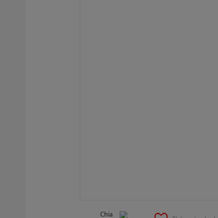
Chuyển
đến
Chia