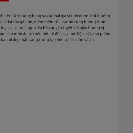
hịt bò Úc thượng hạng và các loại gia vị tươi ngon. Khi thưởng
i dai dai của gân bò, mềm mềm của nạc bò cùng hương thơm
loại gia vị tươi ngon. Sự hòa quyện tuyệt vời giữa hương vị
àm cho món ăn trở nên tinh tế đến say mê. Đặc biệt, sản phẩm
 bao bì đẹp mắt, sang trọng tạo nên sự lôi cuốn và ấn