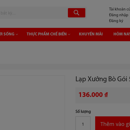
Tài khoản cu
Tìm
Đăng nhập
Đăng ký
ƠI SỐNG
THỰC PHẨM CHẾ BIẾN
KHUYẾN MÃI
HÔM NAY
Lạp Xưởng Bò Gói
136.000 ₫
Số lượng
Thêm vào gi