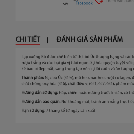
Thêm vào danh 
phần
sẻ:
đầu
của
thư
viện
hình
CHI TIẾT
ĐÁNH GIÁ SẢN PHẨM
ảnh
Lạp xưởng Bò được chế biến từ thịt bò Úc thượng hạng và các 
rượu trắng và các loại gia vị tươi ngon. Sự hòa quyện tuyệt v
kế bao bì đẹp mắt, sang trọng tạo nên sự lôi cuốn và ấn tượng
Thành phần:
Nạc bò Úc (31%), mỡ heo, nạc heo, ruột collagen, đườ
chất chống oxy hóa (316), chất điều vị (621, 627, 631), phẩm mà
Hướng dẫn sử dụng:
Hấp, chiên hoặc nướng trước khi ăn, có th
Hướng dẫn bảo quản:
Nơi thoáng mát, tránh ánh nắng trực tiếp
Hạn sử dụng:
7 tháng kể từ ngày sản xuất