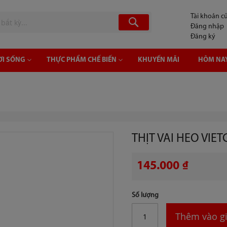
Tài khoản cu
Tìm
Đăng nhập
Đăng ký
ƠI SỐNG
THỰC PHẨM CHẾ BIẾN
KHUYẾN MÃI
HÔM NAY
THỊT VAI HEO VIE
145.000 ₫
Số lượng
Thêm vào gi