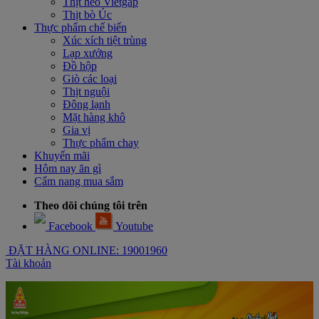
Thịt heo Vietgap
Thịt bò Úc
Thực phẩm chế biến
Xúc xích tiệt trùng
Lạp xưởng
Đồ hộp
Giò các loại
Thịt nguội
Đông lạnh
Mặt hàng khô
Gia vị
Thực phẩm chay
Khuyến mãi
Hôm nay ăn gì
Cẩm nang mua sắm
Theo dõi chúng tôi trên
Facebook
Youtube
ĐẶT HÀNG ONLINE: 19001960
Tài khoản