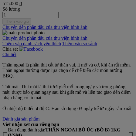
515.000 ₫
Số lượng
Thêm vào giỏ
Chuyển đến phần đầu của thư viện hình ảnh
Chuyển đến phần đầu của thư viện hình ảnh
Thêm vào danh sách yêu thích
Thêm vào so sánh
Chia sẻ:
Chi tiết
Thăn ngoại là phần thịt cắt từ thăn vai, ít mỡ và cơ, khi ăn rất mềm.
Thăn ngoại thường được lựa chọn để chế biến các món nướng
BBQ.
Thịt mát. Thịt mát là thịt tươi giết mổ trong ngày và trong phòng
mát, được bảo quản ngay sau khi giết mổ và liên tục giao đến điểm
nhận hàng có tủ mát.
Ở nhiệt độ 0 đến 4 độ C. Hạn sử dụng 03 ngày kể từ ngày sản xuất
Đánh giá sản phẩm
Viết nhận xét của riêng bạn
Bạn đang đánh giá:
THĂN NGOẠI BÒ ÚC (BÒ B) 1KG
(VSM)