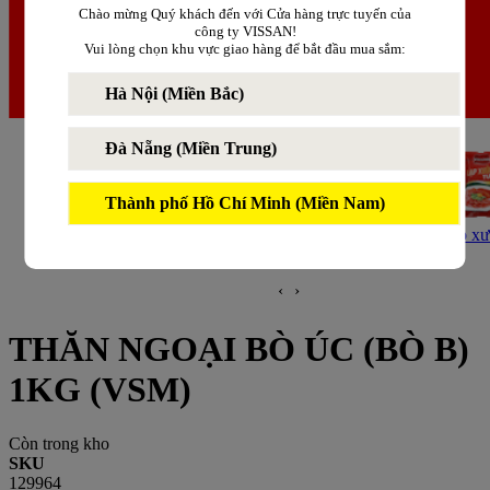
Chào mừng Quý khách đến với Cửa hàng trực tuyến của
công ty VISSAN!
Vui lòng chọn khu vực giao hàng để bắt đầu mua sắm:
Hà Nội (Miền Bắc)
Đà Nẵng (Miền Trung)
Thành phố Hồ Chí Minh (Miền Nam)
Thịt heo
Thịt bò
Xúc xích
Lạp x
‹
›
THĂN NGOẠI BÒ ÚC (BÒ B)
1KG (VSM)
Còn trong kho
SKU
129964