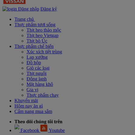
Đăng nhập
Đăng ký
Trang chủ
Thực phẩm tươi sống
Thịt heo thảo mộc
Thịt heo Vietgap
Thịt bò Úc
Thực phẩm chế biến
Xúc xích tiệt trùng
Lạp xưởng
Đồ hộp
Giò các loại
Thịt nguội
Đông lạnh
Mặt hàng khô
Gia vị
Thực phẩm chay
Khuyến mãi
Hôm nay ăn gì
Cẩm nang mua sắm
Theo dõi chúng tôi trên
Facebook
Youtube