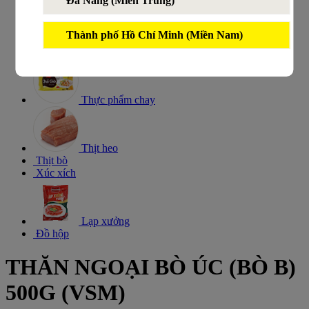
Đà Nẵng (Miền Trung)
Thịt nguội
Thành phố Hồ Chí Minh (Miền Nam)
Chế biến khô
Gia vị
Thực phẩm chay
Thịt heo
Thịt bò
Xúc xích
Lạp xưởng
Đồ hộp
THĂN NGOẠI BÒ ÚC (BÒ B)
500G (VSM)