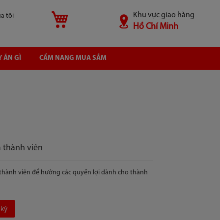
Khu vực giao hàng
Giỏ hàng
̉a tôi
Hồ Chí Minh
 ĂN GÌ
CẨM NANG MUA SẮM
à thành viên
thành viên để hưởng các quyền lợi dành cho thành
 ký