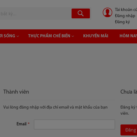
Tài khoản cu
Tìm
Đăng nhập
Đăng ký
ƠI SỐNG
THỰC PHẨM CHẾ BIẾN
KHUYẾN MÃI
HÔM NAY
Thành viên
Chưa l
Vui lòng đăng nhập với địa chỉ email và mật khẩu của bạn
Đăng ký 
viên.
Email
Đăng