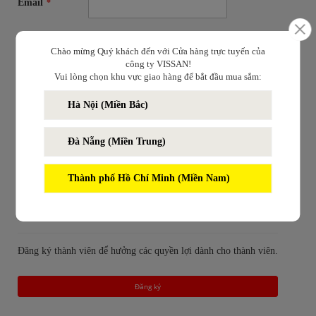
Email
Mật khẩu
Chào mừng Quý khách đến với Cửa hàng trực tuyến của
công ty VISSAN!
Vui lòng chọn khu vực giao hàng để bắt đầu mua sắm:
Nhớ mật khẩu trên thiết bị này
(?)
Hà Nội (Miền Bắc)
Đăng nhập
Quên mật khẩu?
Đà Nẵng (Miền Trung)
Thành phố Hồ Chí Minh (Miền Nam)
Chưa là thành viên
Đăng ký thành viên để hưởng các quyền lợi dành cho thành viên.
Đăng ký