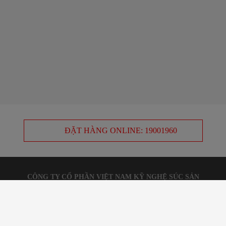
ĐẶT HÀNG ONLINE: 19001960
CÔNG TY CỔ PHẦN VIỆT NAM KỸ NGHỆ SÚC SẢN
Địa chỉ: 420 Nơ Trang Long, P. 13, Quận Bình Thạnh, TP.HCM, Việt
Nam - Điện thoại: (84 28) 3553 3999 - 3553 3888 - Email:
dvkh@vissan.com.vn
Giấy chứng nhận đăng ký kinh doanh: 0300105356, Sở KH&ĐT Tp.