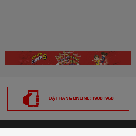
ĐẶT HÀNG ONLINE: 19001960
CÔNG TY CỔ PHẦN VIỆT NAM KỸ NGHỆ SÚC SẢN