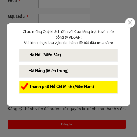
Email
Mật khẩu
Chào mừng Quý khách đến với Cửa hàng trực tuyến của
Nhớ mật khẩu trên thiết bị này
(?)
công ty VISSAN!
Vui lòng chọn khu vực giao hàng để bắt đầu mua sắm:
Đăng nhập
Hà Nội (Miền Bắc)
Quên mật khẩu?
Đà Nẵng (Miền Trung)
Thành phố Hồ Chí Minh (Miền Nam)
Chưa là thành viên
Đăng ký thành viên để hưởng các quyền lợi dành cho thành viên.
Đăng ký