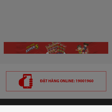
ĐẶT HÀNG ONLINE: 19001960
CÔNG TY CỔ PHẦN VIỆT NAM KỸ NGHỆ SÚC SẢN