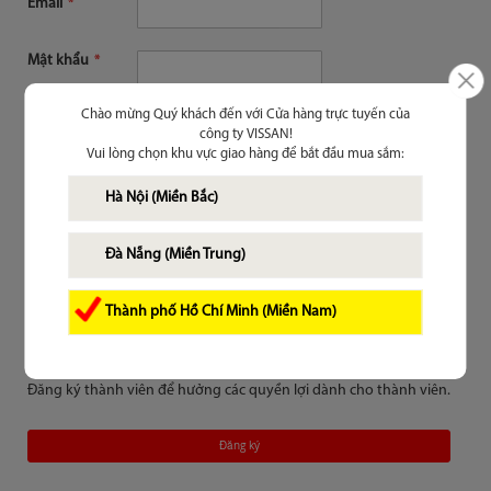
Email
Mật khẩu
Chào mừng Quý khách đến với Cửa hàng trực tuyến của
Nhớ mật khẩu trên thiết bị này
(?)
công ty VISSAN!
Vui lòng chọn khu vực giao hàng để bắt đầu mua sắm:
Đăng nhập
Hà Nội (Miền Bắc)
Quên mật khẩu?
Đà Nẵng (Miền Trung)
Thành phố Hồ Chí Minh (Miền Nam)
Chưa là thành viên
Đăng ký thành viên để hưởng các quyền lợi dành cho thành viên.
Đăng ký