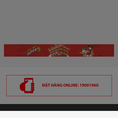
ĐẶT HÀNG ONLINE: 19001960
CÔNG TY CỔ PHẦN VIỆT NAM KỸ NGHỆ SÚC SẢN