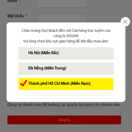
Email
Mật khẩu
Chào mừng Quý khách đến với Cửa hàng trực tuyến của
Nhớ mật khẩu trên thiết bị này
(?)
công ty VISSAN!
Vui lòng chọn khu vực giao hàng để bắt đầu mua sắm:
Đăng nhập
Hà Nội (Miền Bắc)
Quên mật khẩu?
Đà Nẵng (Miền Trung)
Thành phố Hồ Chí Minh (Miền Nam)
Chưa là thành viên
Đăng ký thành viên để hưởng các quyền lợi dành cho thành viên.
Đăng ký