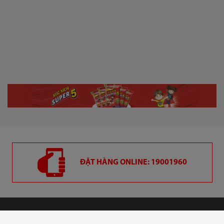
ĐẶT HÀNG ONLINE: 19001960
CÔNG TY CỔ PHẦN VIỆT NAM KỸ NGHỆ SÚC SẢN