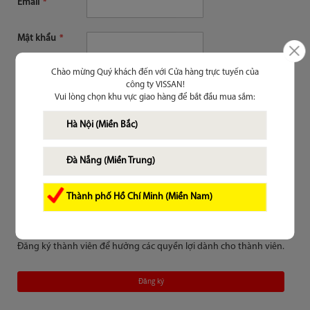
Email
Mật khẩu
Chào mừng Quý khách đến với Cửa hàng trực tuyến của
Nhớ mật khẩu trên thiết bị này
(?)
công ty VISSAN!
Vui lòng chọn khu vực giao hàng để bắt đầu mua sắm:
Đăng nhập
Hà Nội (Miền Bắc)
Quên mật khẩu?
Đà Nẵng (Miền Trung)
Thành phố Hồ Chí Minh (Miền Nam)
Chưa là thành viên
Đăng ký thành viên để hưởng các quyền lợi dành cho thành viên.
Đăng ký