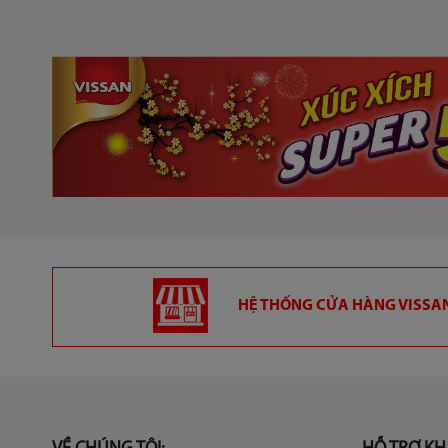
HỆ THỐNG CỬA HÀNG VISSAN