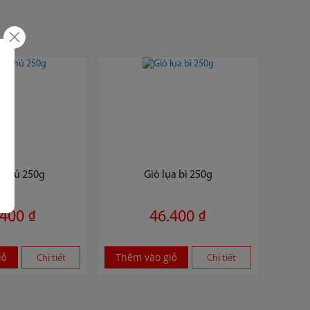
a thủ 250g
Giò lụa bì 250g
.400 ₫
46.400 ₫
iỏ
Thêm vào giỏ
Chi tiết
Chi tiết