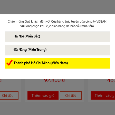
Chào mừng Quý khách đến với Cửa hàng trực tuyến của công ty VISSAN!
Vui lòng chọn khu vực giao hàng để bắt đầu mua sắm:
Hà Nội (Miền Bắc)
Đà Nẵng (Miền Trung)
Thành phố Hồ Chí Minh (Miền Nam)
uê 500g
Giò lụa thủ 500g
Giò lụ
₫
92.800 ₫
46
Thêm vào giỏ
Thêm vào g
Chi tiết
Chi tiết