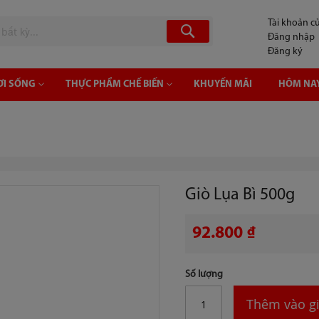
Tài khoản cu
Tìm
Đăng nhập
Đăng ký
ƠI SỐNG
THỰC PHẨM CHẾ BIẾN
KHUYẾN MÃI
HÔM NAY
Giò Lụa Bì 500g
92.800 ₫
Số lượng
Thêm vào gi