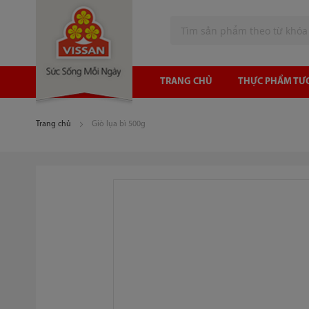
Tìm
TRANG CHỦ
THỰC PHẨM TƯ
Trang chủ
Giò lụa bì 500g
Chuyển
đến
phần
đầu
của
thư
viện
hình
ảnh