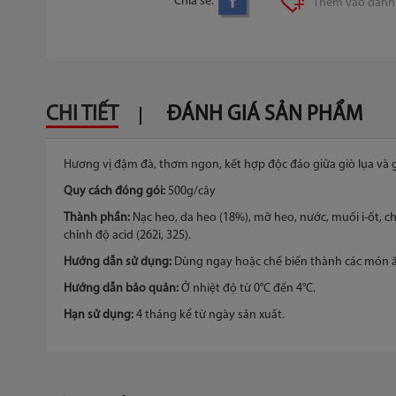
Chia sẻ:
Thêm vào danh 
phần
đầu
của
thư
viện
hình
CHI TIẾT
ĐÁNH GIÁ SẢN PHẨM
ảnh
Hương vị đậm đà, thơm ngon, kết hợp độc đáo giữa giò lụa và gi
Quy cách đóng gói:
500g/cây
Thành phần:
Nạc heo, da heo (18%), mỡ heo, nước, muối i-ốt, chấ
chỉnh độ acid (262i, 325).
Hướng dẫn sử dụng:
Dùng ngay hoặc chế biến thành các món ă
Hướng dẫn bảo quản:
Ở nhiệt độ từ 0°C đến 4°C.
Hạn sử dụng:
4 tháng kể từ ngày sản xuất.