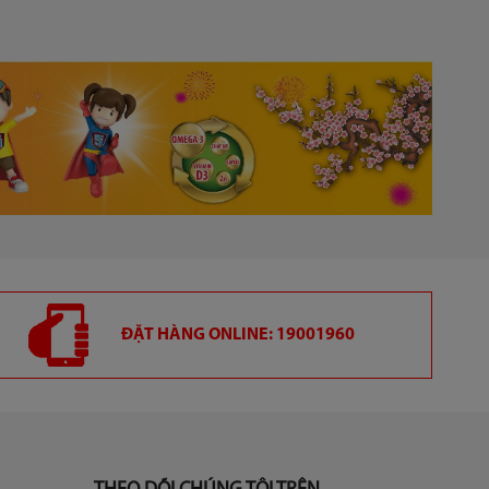
ĐẶT HÀNG ONLINE: 19001960