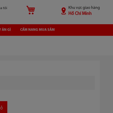
Khu vực giao hàng
Giỏ hàng
̉a tôi
Hồ Chí Minh
 ĂN GÌ
CẨM NANG MUA SẮM
ỏ