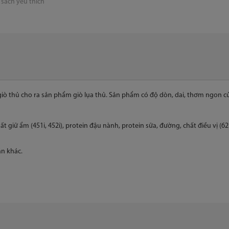
sách yêu thích
ò thủ cho ra sản phẩm giò lụa thủ. Sản phẩm có độ dòn, dai, thơm ngon của 
t giữ ẩm (451i, 452i), protein đậu nành, protein sữa, đường, chất điều vị (62
n khác.