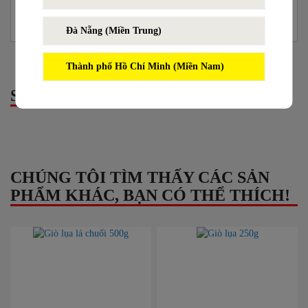
Hạn sử dụng:
4 tháng kể từ ngày sản xuất.
Đà Nẵng (Miền Trung)
Thành phố Hồ Chí Minh (Miền Nam)
SẢN PHẨM LIÊN QUAN
CHÚNG TÔI TÌM THẤY CÁC SẢN
PHẨM KHÁC, BẠN CÓ THỂ THÍCH!