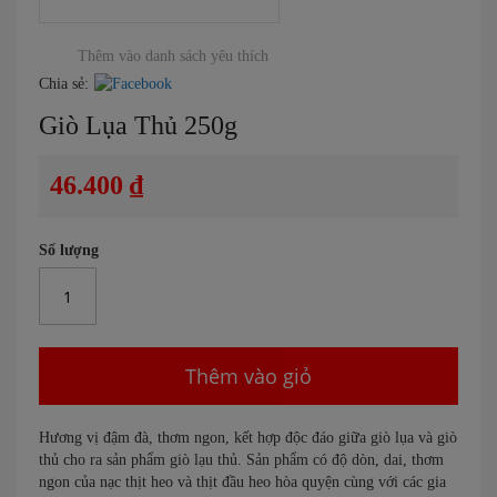
Chuyển
đến
Thêm vào danh sách yêu thích
phần
Chia sẻ:
đầu
Giò Lụa Thủ 250g
của
thư
viện
46.400 ₫
hình
ảnh
Số lượng
Thêm vào giỏ
Hương vị đậm đà, thơm ngon, kết hợp độc đáo giữa giò lụa và giò
thủ cho ra sản phẩm giò lạu thủ. Sản phẩm có độ dòn, dai, thơm
ngon của nạc thịt heo và thịt đầu heo hòa quyện cùng với các gia