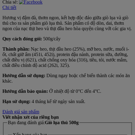
Chia sẻ:
Chi tiết
Hương vị đậm đà, thơm ngon, kết hợp độc đáo giữa giò lụa và giò
thủ cho ra sản phẩm giò lụa thủ. Sản phẩm có độ dòn, dai, thơm
ngon của nạc thịt heo và thịt đầu heo hòa quyện cùng với các gia vị.
Quy cách đóng gói:
500g/cây
Thành phần:
Nạc heo, thịt đầu heo (25%), mỡ heo, nước, muối i-
ốt, chất giữ ẩm (451i, 452i), protein đậu nành, protein sữa, đường,
chất điều vị (621), chất chống oxy hóa (316), tiêu, tỏi, nước mắm,
chất điều chỉnh độ acid (262i, 325).
Hướng dẫn sử dụng:
Dùng ngay hoặc chế biến thành các món ăn
khác.
Hướng dẫn bảo quản:
Ở nhiệt độ từ 0°C đến 4°C.
Hạn sử dụng:
4 tháng kể từ ngày sản xuất.
Đánh giá sản phẩm
Viết nhận xét của riêng bạn
Bạn đang đánh giá:
Giò lụa thủ 500g
Xếp hạng của bạn