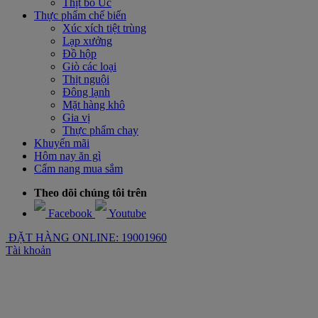
Thịt bò Úc
Thực phẩm chế biến
Xúc xích tiệt trùng
Lạp xưởng
Đồ hộp
Giò các loại
Thịt nguội
Đông lạnh
Mặt hàng khô
Gia vị
Thực phẩm chay
Khuyến mãi
Hôm nay ăn gì
Cẩm nang mua sắm
Theo dõi chúng tôi trên
Facebook
Youtube
ĐẶT HÀNG ONLINE: 19001960
Tài khoản