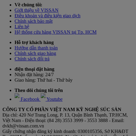
Về chúng tôi:
Giới thiệu về VISSAN
Điều khoản và điều kiện giao dịch
Chính sách bảo mật
Liên hệ
Hệ thống cửa hàng VISSAN tại Tp. HCM
Hỗ trợ khách hàng
Hướng dẫn thanh toán
Chính sách giao hàng
Chính sách đổi trả
điện thoại đặt hàng
Nhận đặt hàng:
24/7
Giao hàng:
Thứ hai - Thứ bảy
Theo dõi chúng tôi trên
Facebook
Youtube
CÔNG TY CỔ PHẦN VIỆT NAM KỸ NGHỆ SÚC SẢN
Địa chỉ: 420 Nơ Trang Long, P. 13, Quận Bình Thạnh, TP.HCM,
Việt Nam - Điện thoại: (84 28) 3553 3999 - 3553 3888 - Email:
dvkh@vissan.com.vn
Giấy chứng nhận đăng ký kinh doanh: 0300105356, Sở KH&ĐT