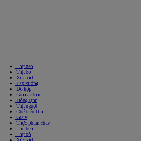
Thịt heo
Thịt bò
Xúc xích
Lạp xưởng
Đồ hộp
Giò các loại
Đông lạnh
Thịt nguội
Chế biến khô
Gia vị
Thực phẩm chay
Thịt heo
Thịt bò
Xúc xích