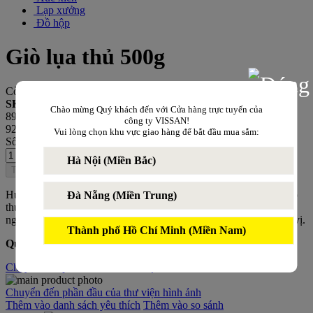
Lạp xưởng
Đồ hộp
Giò lụa thủ 500g
Còn trong kho
SKU
Chào mừng Quý khách đến với Cửa hàng trực tuyến của
8934572171542
công ty VISSAN!
92.800 ₫
Vui lòng chọn khu vực giao hàng để bắt đầu mua sắm:
Số lượng
Hà Nội (Miền Bắc)
Thêm vào giỏ
Hương vị đậm đà, thơm ngon, kết hợp độc đáo giữa giò lụa và giò
Đà Nẵng (Miền Trung)
thủ cho ra sản phẩm giò lụa thủ. Sản phẩm có độ dòn, dai, thơm
ngon của nạc thịt heo và thịt đầu heo hòa quyện cùng với các gia vị.
Thành phố Hồ Chí Minh (Miền Nam)
Quy cách đóng gói:
500g/cây
Chuyển đến phần đầu của thư viện hình ảnh
Chuyển đến phần đầu của thư viện hình ảnh
Thêm vào danh sách yêu thích
Thêm vào so sánh