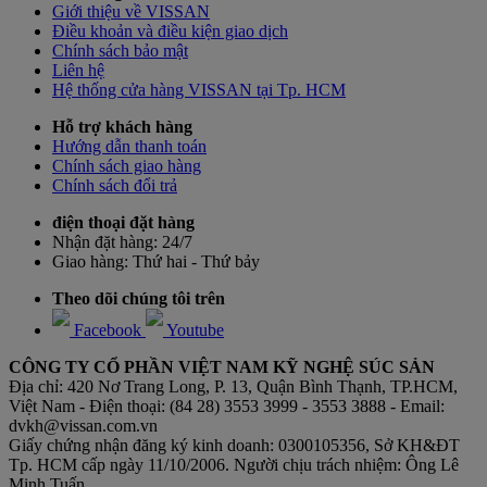
Giới thiệu về VISSAN
Điều khoản và điều kiện giao dịch
Chính sách bảo mật
Liên hệ
Hệ thống cửa hàng VISSAN tại Tp. HCM
Hỗ trợ khách hàng
Hướng dẫn thanh toán
Chính sách giao hàng
Chính sách đổi trả
điện thoại đặt hàng
Nhận đặt hàng:
24/7
Giao hàng:
Thứ hai - Thứ bảy
Theo dõi chúng tôi trên
Facebook
Youtube
CÔNG TY CỔ PHẦN VIỆT NAM KỸ NGHỆ SÚC SẢN
Địa chỉ: 420 Nơ Trang Long, P. 13, Quận Bình Thạnh, TP.HCM,
Việt Nam - Điện thoại: (84 28) 3553 3999 - 3553 3888 - Email:
dvkh@vissan.com.vn
Giấy chứng nhận đăng ký kinh doanh: 0300105356, Sở KH&ĐT
Tp. HCM cấp ngày 11/10/2006. Người chịu trách nhiệm: Ông Lê
Minh Tuấn