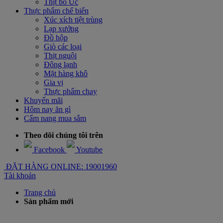
Thịt bò Úc
Thực phẩm chế biến
Xúc xích tiệt trùng
Lạp xưởng
Đồ hộp
Giò các loại
Thịt nguội
Đông lạnh
Mặt hàng khô
Gia vị
Thực phẩm chay
Khuyến mãi
Hôm nay ăn gì
Cẩm nang mua sắm
Theo dõi chúng tôi trên
Facebook
Youtube
ĐẶT HÀNG ONLINE: 19001960
Tài khoản
Trang chủ
Sản phẩm mới